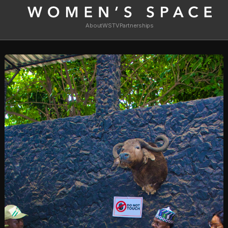
About
WSTV
Partnerships